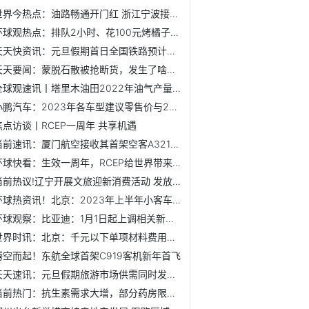
世界今热点：油路畅通开门红 浙江宁波接卸2023年首艘超大型油轮
环球观热点：排队2小时、花100元烤橘子！围炉煮茶，能成行业...
天天快资讯：元旦假期首日全国铁路预计发送旅客550万人次
天天要闻：蒙脱石散被抢断货，发生了啥？医生这样建议……
全球观速讯丨塔里木油田2022年油气产量当量3310万吨
小鹏汽车：2023年各车型建议零售价与2022年底综合补贴后价格一致
焦点访谈丨RCEP一周年 共享机遇
当前速讯：厦门航空接收其首架空客A321neo飞机 成为空客新运营商
环球快看：生效一周年，RCEP给世界带来了什么？
当前热议!辽宁开展文旅迎新消费活动 发放3000万元助企惠民旅...
环球热资讯！北京：2023年上半年小客车指标申报期1月1日开启
环球观察：比亚迪：1月1日起上调相关新能源车型官方指导价
世界时讯：北京：千元以下单项材料费用纳入基本医保 今日起执行
腾空而起！东航全球首架C919客机新年首飞
天天速讯：元旦假期旅游市场供需同时发力 游客出游热情攀升
当前热门：抗生素需求大增，部分药房限购！“阳”了能用抗生...