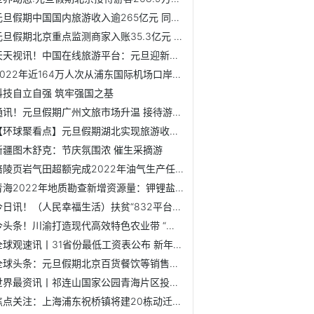
元旦假期中国国内旅游收入逾265亿元 同比增4.0%
元旦假期北京重点监测商家入账35.3亿元 跨省游复苏
天天视讯！中国在线旅游平台：元旦迎新年首个长线游小高峰
2022年近164万人次从浦东国际机场口岸出入境
科技自立自强 筑牢强国之基
通讯！元旦假期广州文旅市场升温 接待游客逾272万人次
【环球聚看点】元旦假期湖北实现旅游收入65.24亿元
新疆图木舒克：节庆氛围浓 催生采摘游
涪陵页岩气田超额完成2022年油气生产任务
青海2022年地质勘查新增资源量：钾锂盐6600万吨、金15.5吨
今日讯！（人民幸福生活）扶贫“832平台”助内蒙古小城农副产...
今头条！川渝打造现代高效特色农业带 “双昌”合作园驶入“...
全球观速讯丨31省份最低工资表公布 新年多地提高最低工资
全球头条：元旦假期北京百货餐饮等销售额达35.3亿元 恢复至...
世界最资讯丨祁连山国家公园青海片区投入100余万元修复震后损...
焦点关注：上海浦东祝桥镇将建20栋动迁安置住房 总建筑面积...