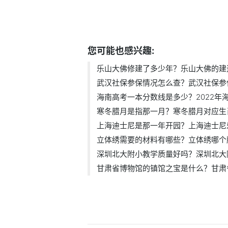
标签：
乐山大佛修建了多少年
乐山大
您可能也感兴趣:
乐山大佛修建了多少年？乐山大佛的建造.
武汉社保参保情况怎么查？武汉社保参保.
海南高考一本分数线是多少？2022年海南
寒冬腊月是指那一月？寒冬腊月对应生肖.
上海迪士尼是那一年开园？上海迪士尼乐.
立体绣需要的材料有哪些？立体绣哪个牌.
深圳北大附小教学质量好吗？深圳北大附.
甘肃省博物馆的镇馆之宝是什么？甘肃省.