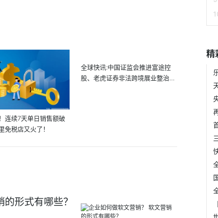
精
全球快讯:中国证监会推进富途控
股、老虎证券非法跨境展业整治工
作
！连续7天单日销售额破
里免税店又火了！
销的形式有哪些？