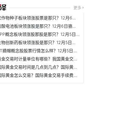
更多
农作物种子板块领涨股票是那只？12月6日丰乐种业市盈率为30.27
铅酸电池板块领涨股是那只？12月6日骆驼股份股价是多少？
PPP概念板块领涨股那股是那只？12月5日ST长方市盈率为-4.87
生物创新药板块领涨股是那只？12月5日南新制药股价是多少？
ST摘帽概念股股票行情怎么样？12月5日宜宾纸业股价是多少？
黄金交易时计量单位有哪些？我国黄金交易的计量单位是什么？
国际黄金交易时间是几点到几点？国际黄金开户流程是什么？
国际黄金怎么交易？国际黄金交易手续费一手需要多少钱？