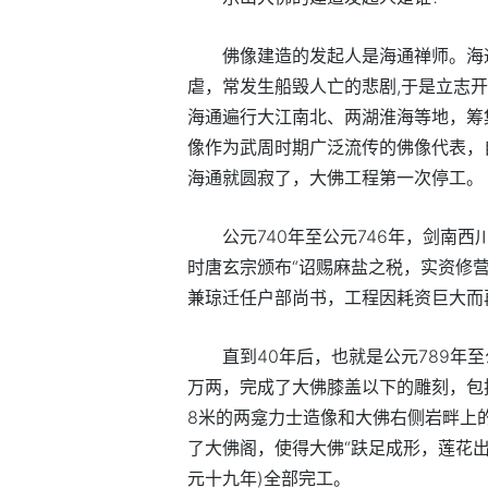
佛像建造的发起人是海通禅师。海
虐，常发生船毁人亡的悲剧,于是立志
海通遍行大江南北、两湖淮海等地，筹
像作为武周时期广泛流传的佛像代表，
海通就圆寂了，大佛工程第一次停工。
公元740年至公元746年，剑南
时唐玄宗颁布“诏赐麻盐之税，实资修
兼琼迁任户部尚书，工程因耗资巨大而
直到40年后，也就是公元789年至
万两，完成了大佛膝盖以下的雕刻，包
8米的两龛力士造像和大佛右侧岩畔上
了大佛阁，使得大佛“趺足成形，莲花出
元十九年)全部完工。