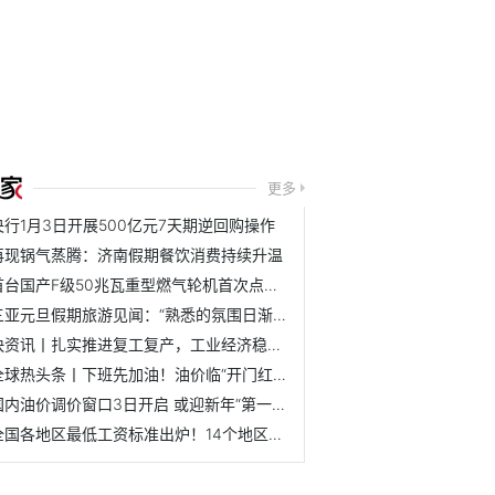
更多
央行1月3日开展500亿元7天期逆回购操作
再现锅气蒸腾：济南假期餐饮消费持续升温
首台国产F级50兆瓦重型燃气轮机首次点火成功
三亚元旦假期旅游见闻：“熟悉的氛围日渐回归”
快资讯丨扎实推进复工复产，工业经济稳定恢复
全球热头条丨下班先加油！油价临“开门红”，机构预计加满一...
国内油价调价窗口3日开启 或迎新年“第一涨”
全国各地区最低工资标准出炉！14个地区≥2000元