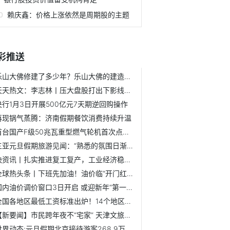
赖庆鑫：价格上涨依然是周期股的主题
彩推送
乐山大佛修建了多少年？乐山大佛的建造发起人是谁？
天天热文：李志林丨压大盘股打出下影线，低开高走如期开门红
央行1月3日开展500亿元7天期逆回购操作
再现锅气蒸腾：济南假期餐饮消费持续升温
首台国产F级50兆瓦重型燃气轮机首次点火成功
三亚元旦假期旅游见闻：“熟悉的氛围日渐回归”
快资讯丨扎实推进复工复产，工业经济稳定恢复
全球热头条丨下班先加油！油价临“开门红”，机构预计加满一...
国内油价调价窗口3日开启 或迎新年“第一涨”
全国各地区最低工资标准出炉！14个地区≥2000元
【新要闻】市民跨年夜不“宅家” 天津文旅商业加速回暖
世界动态:元旦假期北京接待游客268.9万人次