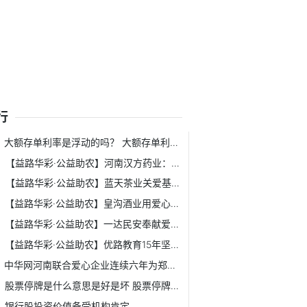
行
大额存单利率是浮动的吗？ 大额存单利率高的银行有哪些？
【益路华彩·公益助农】河南汉方药业：创享健康 向最美逆行者致敬
【益路华彩·公益助农】蓝天茶业关爱基层工作者 积极践行社会责任
【益路华彩·公益助农】皇沟酒业用爱心致敬一线工作者 助力...
【益路华彩·公益助农】一达民安奉献爱心 向一线工作者致敬
【益路华彩·公益助农】优路教育15年坚守初心回报社会
中华网河南联合爱心企业连续六年为郑州交警支队“送清凉”
股票停牌是什么意思是好是坏 股票停牌了手里的股票怎么办？
银行股投资价值备受机构肯定