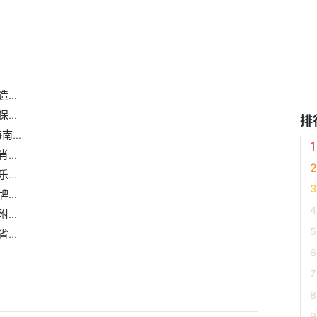
佛的建造发起人是谁
..
..
排
...
..
..
..
..
..