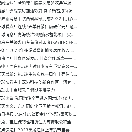
要闻速递：全聚德：股票交易多次异常波动 1月3日开市起停牌核查
消息！影院票房加速恢复 春节档蓄势待发
世界新消息丨陕西省超额完成2022年度农机深松整地任务
环球看点！连续7天单日销售额破亿元！这里免税店又火了！
全球消息！青海核准3项抽水蓄能项目 实现抽水蓄能电站核准零...
青岛海关签发山东首份对印度尼西亚RCEP原产地证书
头条：2023年多渠道增加城乡居民收入 推动经济整体好转
百事通！共谋区域发展 共谱合作新篇——RCEP生效实施首年释...
与中国同在RCEP内对日本具有重要意义——访日本贸易振兴机构...
天天最新：RCEP生效实施一周年丨强信心 增活力 助推区域经济新发展
全球快看点丨深港科技创新合作区：河套虽小希望大
微动态丨京城元旦假期重焕活力
环球热议:我国汽油全面进入国六B时代 升级不涨价
天天热文：东方雨虹李卫国新年献词：心向冠军，勇毅前行
每日播报!北京住房公积金14个提取事项均实现全程网办
北京：租住保障性租赁住房可提取公积金
焦点速递！2023黑龙江网上年货节启幕