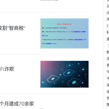
割"智商税"
Fi诈欺
个月建成70余家