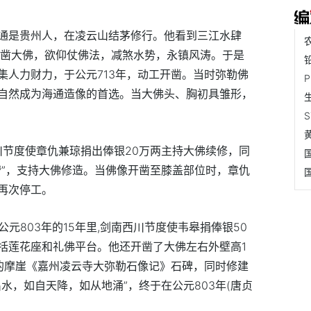
通是贵州人，在凌云山结茅修行。他看到三江水肆
开凿大佛，欲仰仗佛法，减煞水势，永镇风涛。于是
集人力财力，于公元713年，动工开凿。当时弥勒佛
自然成为海通造像的首选。当大佛头、胸初具雏形，
西川节度使章仇兼琼捐出俸银20万两主持大佛续修，同
营”，支持大佛修造。当佛像开凿至膝盖部位时，章仇
再次停工。
公元803年的15年里,剑南西川节度使韦皋捐俸银50
括莲花座和礼佛平台。他还开凿了大佛左右外壁高1
的摩崖《嘉州凌云寺大弥勒石像记》石碑，同时修建
水，如自天降，如从地涌”，终于在公元803年(唐贞